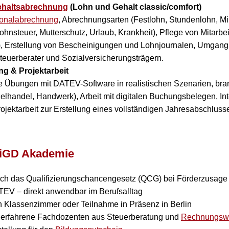
ehaltsabrechnung
(Lohn und Gehalt classic/comfort)
onalabrechnung
, Abrechnungsarten (Festlohn, Stundenlohn, Mi
ohnsteuer, Mutterschutz, Urlaub, Krankheit), Pflege von Mitarb
 Erstellung von Bescheinigungen und Lohnjournalen, Umgang 
euerberater und Sozialversicherungsträgern.
g & Projektarbeit
bungen mit DATEV-Software in realistischen Szenarien, branc
zelhandel, Handwerk), Arbeit mit digitalen Buchungsbelegen, In
rojektarbeit zur Erstellung eines vollständigen Jahresabschlus
 FiGD Akademie
h das Qualifizierungschancengesetz (QCG) bei Förderzusage
EV – direkt anwendbar im Berufsalltag
en Klassenzimmer oder Teilnahme in Präsenz in Berlin
h erfahrene Fachdozenten aus Steuerberatung und
Rechnungsw