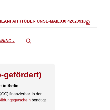
⌕
ME
ANFAHRT
ÜBER UNS
E-MAIL
030 42020910
INING
-gefördert)
r in Berlin
.
CG) finanzierbar. In der
Bildungsgutschein
benötigt