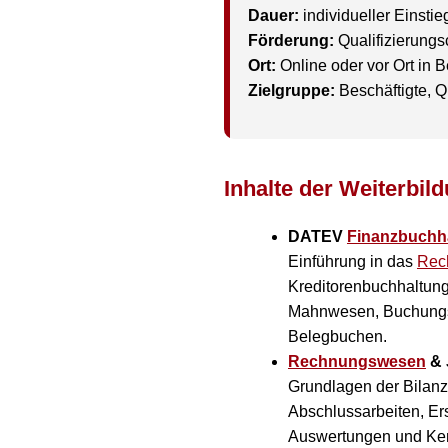
Dauer:
individueller Einsti
Förderung:
Qualifizierung
Ort:
Online oder vor Ort in B
Zielgruppe:
Beschäftigte, Q
Inhalte der Weiterbil
DATEV
Finanzbuchh
Einführung in das
Rec
Kreditorenbuchhaltun
Mahnwesen, Buchungsl
Belegbuchen.
Rechnungswesen
& 
Grundlagen der Bilanz
Abschlussarbeiten, Er
Auswertungen und Kenn