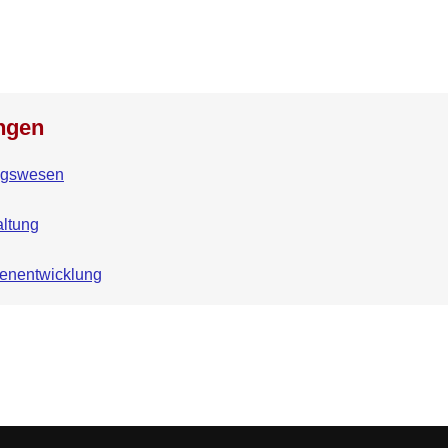
ngen
ngswesen
ltung
ienentwicklung