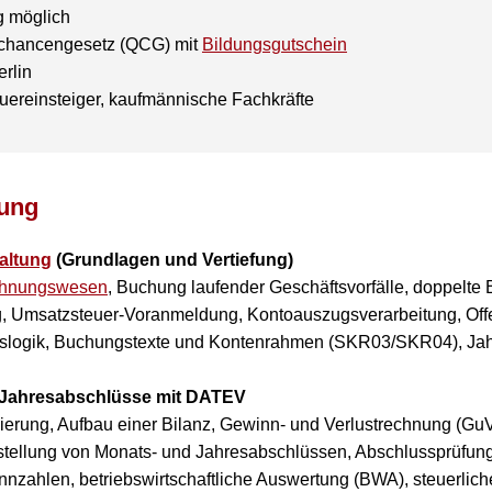
eg möglich
schancengesetz (QCG) mit
Bildungsgutschein
erlin
uereinsteiger, kaufmännische Fachkräfte
dung
altung
(Grundlagen und Vertiefung)
hnungswesen
, Buchung laufender Geschäftsvorfälle, doppelte
g, Umsatzsteuer-Voranmeldung, Kontoauszugsverarbeitung, Off
ogik, Buchungstexte und Kontenrahmen (SKR03/SKR04), Jahr
Jahresabschlüsse mit DATEV
ierung, Aufbau einer Bilanz, Gewinn- und Verlustrechnung (Gu
stellung von Monats- und Jahresabschlüssen, Abschlussprüfungs
zahlen, betriebswirtschaftliche Auswertung (BWA), steuerliche