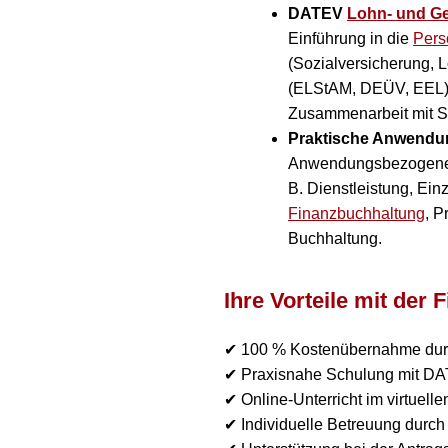
DATEV
Lohn- und G
Einführung in die
Pers
(Sozialversicherung, L
(ELStAM, DEÜV, EEL),
Zusammenarbeit mit St
Praktische Anwendun
Anwendungsbezogene Ü
B. Dienstleistung, Ein
Finanzbuchhaltung
, P
Buchhaltung.
Ihre Vorteile mit der
✔ 100 % Kostenübernahme durc
✔ Praxisnahe Schulung mit DAT
✔ Online-Unterricht im virtuell
✔ Individuelle Betreuung durc