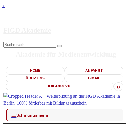
↓
FiGD Akademie
Suche
nach:
Akademie für Medienentwicklung
HOME
ANFAHRT
ÜBER UNS
E-MAIL
⌕
030 42020910
☰
Schulungsmenü