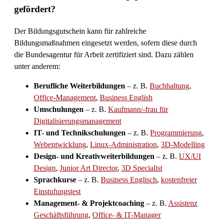
gefördert?
Der Bildungsgutschein kann für zahlreiche
Bildungsmaßnahmen eingesetzt werden, sofern diese durch
die Bundesagentur für Arbeit zertifiziert sind. Dazu zählen
unter anderem:
Berufliche Weiterbildungen
– z. B.
Buchhaltung
,
Office-Management
,
Business English
Umschulungen
– z. B.
Kaufmann/-frau für
Digitalisierungsmanagement
IT- und Technikschulungen
– z. B.
Programmierung
,
Webentwicklung
,
Linux-Administration
,
3D-Modelling
Design- und Kreativweiterbildungen
– z. B.
UX/UI
Design
,
Junior Art Director
,
3D Specialist
Sprachkurse
– z. B.
Business Englisch
,
kostenfreier
Einstufungstest
Management- & Projektcoaching
– z. B.
Assistenz
Geschäftsführung
,
Office- & IT-Manager