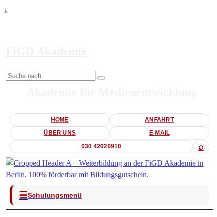
↓
FiGD Akademie
Suche
nach:
Akademie für Medienentwicklung
HOME
ANFAHRT
ÜBER UNS
E-MAIL
⌕
030 42020910
☰
Schulungsmenü